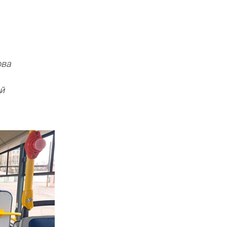
ова
й