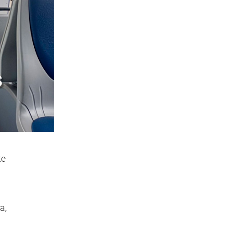
же
а,