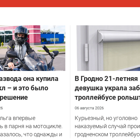
азвода она купила
В Гродно 21-летняя
л – и это было
девушка украла за
 решение
троллейбусе рольш
26
06 августа 2026
Ольга впервые
Курьезный, но уголовно
 в парня на мотоцикле.
наказуемый случай прои
казалось, что однажды и
гродненском троллейбус