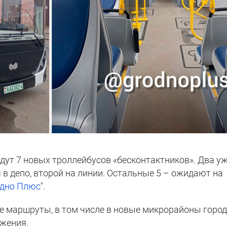
йдут 7 новых троллейбусов «бесконтактников». Два у
я в депо, второй на линии. Остальные 5 – ожидают на
одно Плюс
".
 маршруты, в том числе в новые микрорайоны город
жения.