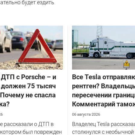
ательно будет ездить
 ДТП с Porsche – и
Все Tesla отправля
 должен 75 тысяч
рентген? Владельцы
 Почему не спасла
пересечении границ
ка?
Комментарий тамо
26
06 августа 2026
 рассказали о ДТП в
Владелец Tesla рассказал
 котором был поврежден
столкнулся с необычной