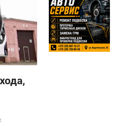
хода,
с