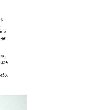
 а
ь
ани
 не
ыло
амое
.
ибо,