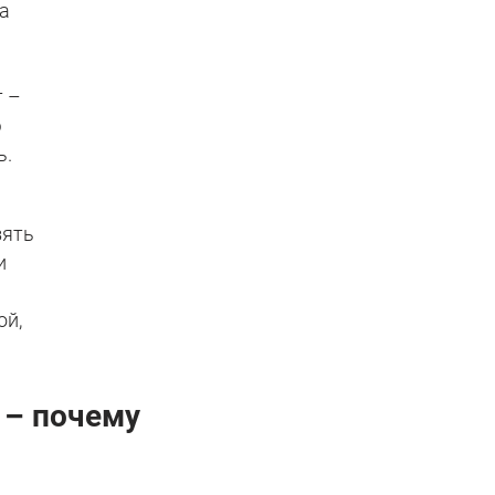
да
т –
ю
ь.
зять
и
ой,
 – почему