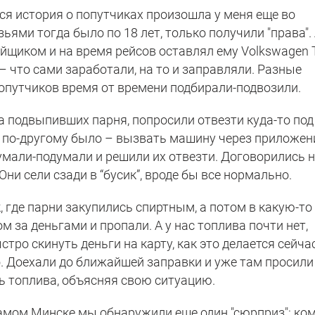
 история о попутчиках произошла у меня еще во
ьями тогда было по 18 лет, только получили "права". 
йщиком и на время рейсов оставлял ему Volkswagen 
– что сами заработали, на то и заправляли. Разные
попутчиков время от времени подбирали-подвозили.
а подвыпивших парня, попросили отвезти куда-то под
се по-другому было – вызвать машину через приложен
умали-подумали и решили их отвезти. Договорились 
Они сели сзади в “бусик”, вроде бы все нормально.
, где парни закупились спиртным, а потом в какую-то
м за деньгами и пропали. А у нас топлива почти нет,
стро скинуть деньги на карту, как это делается сейчас
. Доехали до ближайшей заправки и уже там просили
ь топлива, объясняя свою ситуацию.
 самом Минске мы обнаружили еще один "сюрприз": ком