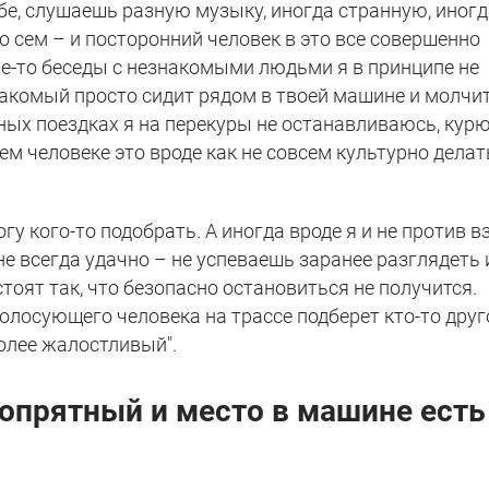
ебе, слушаешь разную музыку, иногда странную, иног
о сем – и посторонний человек в это все совершенно
ие-то беседы с незнакомыми людьми я в принципе не
накомый просто сидит рядом в твоей машине и молчи
дных поездках я на перекуры не останавливаюсь, кур
ем человеке это вроде как не совсем культурно делат
у кого-то подобрать. А иногда вроде я и не против в
не всегда удачно – не успеваешь заранее разглядеть 
стоят так, что безопасно остановиться не получится.
голосующего человека на трассе подберет кто-то друг
олее жалостливый".
 опрятный и место в машине есть