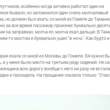
путчиков, особенно когда активно работал один из
сякое бывало, но запомнился один очень молчаливый
а, но должен был ехать со мной из Гомеля до Тамани,
 но за все время пассажир произнес буквально десят
ми на заправках, молча ел, молча ехал дальше. В Там
им-то мостом и буквально ушел "в ночь". Как будто и
рая ехала со мной из Москвы до Гомеля. Ей нужно б
, а у меня было место на третьем ряду сидений. Не с
а женщина всю дорогу вообще с него ни разу не встала
ездки и просидела. На прощание сказала только: "Спас