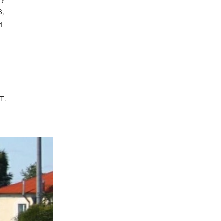
,
и
т.