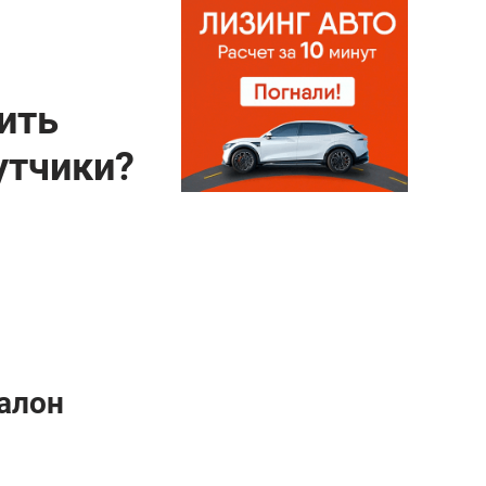
ить
утчики?
салон