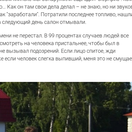
о… Как он там свои дела делал – не знаю, но ни звуков
так "заработали". Потратили последнее топливо, нашл
а следующий день салон отмывали.
мени не перестал. В 99 процентах случаев людей все
смотреть на человека пристальнее, чтобы был в
не вызывал подозрений. Если лицо спитое, жди
же если человек слегка выпивший, меня это не смущае