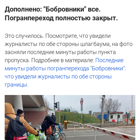
Дополнено: "Бобровники" все.
Погранпереход полностью закрыт.
Это случилось. Посмотрите, что увидели
журналисты по обе стороны шлагбаума, на фото
засняли последние минуты работы пункта
пропуска. Подробнее в материале:
Последние
минуты работы погранперехода "Бобровники":
что увидели журналисты по обе стороны
границы
.