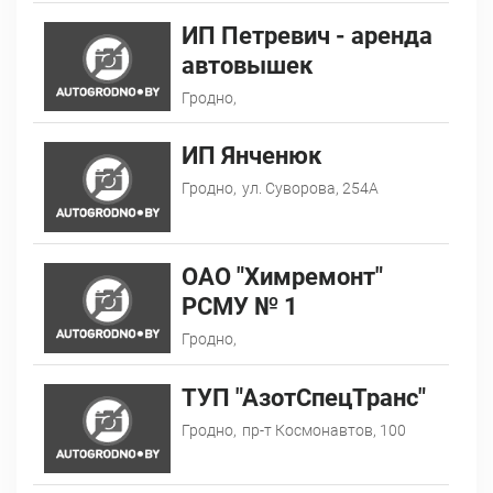
ИП Петревич - аренда
автовышек
Гродно,
ИП Янченюк
Гродно,
ул. Суворова, 254А
ОАО "Химремонт"
РСМУ № 1
Гродно,
ТУП "АзотСпецТранс"
Гродно,
пр-т Космонавтов, 100