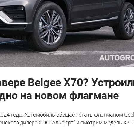
овере Belgee X70? Устроил
одно на новом флагмане
2024 года. Автомобиль обещает стать флагманом Geel
енского дилера ООО "Альфорт" и смотрим модель X70