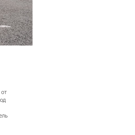
 от
под
ель