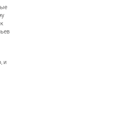
ные
му
 к
льев
, и