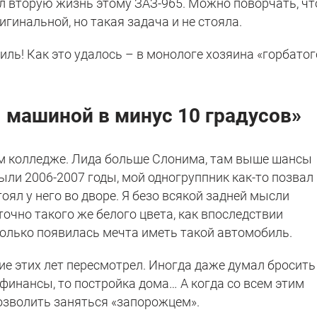
ал вторую жизнь этому ЗАЗ-965. Можно поворчать, чт
гинальной, но такая задача и не стояла.
ль! Как это удалось – в монологе хозяина «горбатог
 машиной в минус 10 градусов»
ом колледже. Лида больше Слонима, там выше шансы
ли 2006-2007 годы, мой одногруппник как-то позвал
оял у него во дворе. Я безо всякой задней мысли
точно такого же белого цвета, как впоследствии
 только появилась мечта иметь такой автомобиль.
е этих лет пересмотрел. Иногда даже думал бросить
 финансы, то постройка дома… А когда со всем этим
позволить заняться «запорожцем».