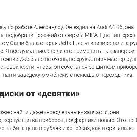
у по работе Александру. Он ездил на Audi A4 B6, она
Мы подобрали похожий от фирмы MIPA. Цвет интересн
 у Саши была старая Jetta II, ее утилизировали, а ру
. Я всё думал, можно ли его применить на «запорожц
стояние уже было не очень, но «рукастый» мастер рул
лоновой кости, чтобы он сочетался со щитком прибор
игнал и заводскую эмблему с помощью переходника.
 диски от «девятки»
ожно найти даже «новодельные» запчасти, они
, корпус щитка приборов, подфарники новые. Это не 
же выбита цена в рублях и копейках, как в оригинале.