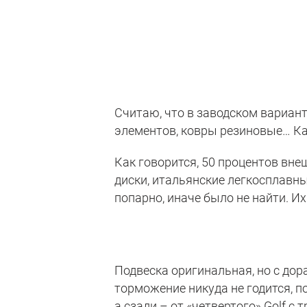
Считаю, что в заводском вариант
элементов, ковры резиновые… Как
Как говорится, 50 процентов вн
диски, итальянские легкосплавны
попарно, иначе было не найти. И
Подвеска оригинальная, но с дор
торможение никуда не годится, п
а сзади – от «четвертого» Golf с