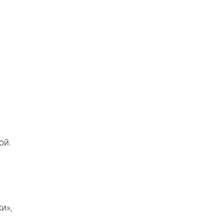
ой.
и»,