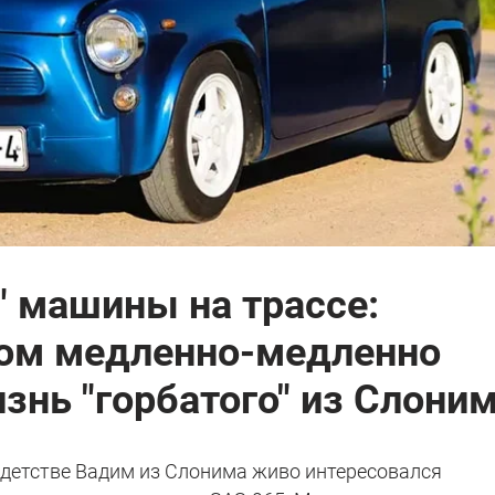
т" машины на трассе:
том медленно-медленно
знь "горбатого" из Слони
 детстве Вадим из Слонима живо интересовался