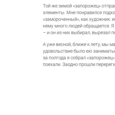
Той же зимой «запорожец» отпр
элементы. Мне понравился подх
«замороченный», как художник: ес
нему много людей обращается. Я 
– и он из них выбирал, вырезал 
А уже весной, ближе к лету, мы м
удовольствие было ею заниматься
за полгода я собрал «запорожец»
поехали. Заодно прошли перерег