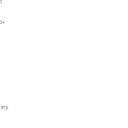
о
о»
 эту