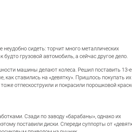
е неудобно сидеть: торчит много металлических
 будто грузовой автомобиль, а сейчас другое дело.
ешности машины делают колеса. Решил поставить 13-е
е, как ставились на «девятку». Пришлось покупать их
х тоже отпескоструили и покрасили порошковой краск
аботками. Сзади по заводу «барабаны», однако их
оэтому поставили диски. Спереди суппорты от «девятк
 тросиковым приводом на ручник.