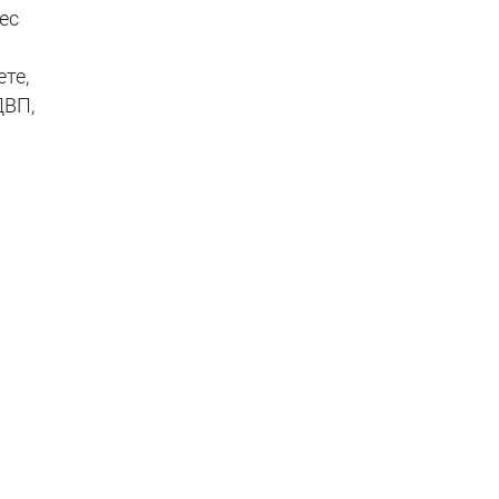
ес
те,
ДВП,