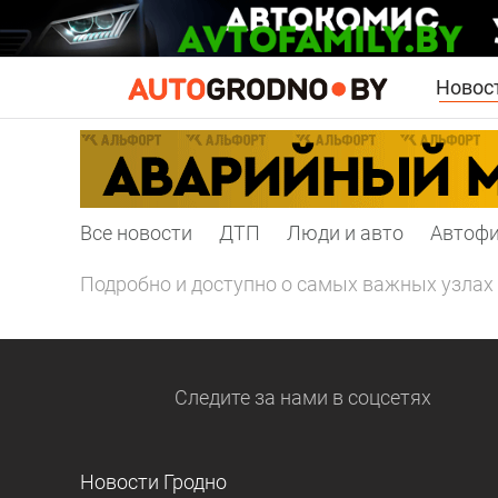
Новос
Все новости
ДТП
Люди и авто
Автоф
Подробно и доступно о самых важных узлах 
Следите за нами
в соцсетях
Новости Гродно