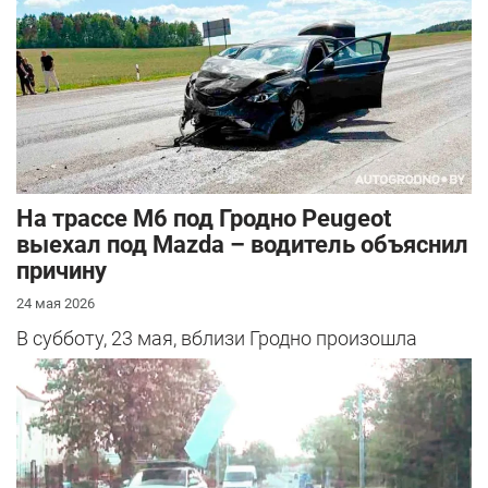
На трассе М6 под Гродно Peugeot
выехал под Mazda – водитель объяснил
причину
24 мая 2026
В субботу, 23 мая, вблизи Гродно произошла
серьезная авария – столкнулись Mazda и
Peugeot. Читатель АвтоГродно поделился...