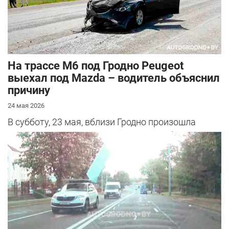
На трассе М6 под Гродно Peugeot
выехал под Mazda – водитель объяснил
причину
24 мая 2026
В субботу, 23 мая, вблизи Гродно произошла
серьезная авария – столкнулись Mazda и
Peugeot. Читатель АвтоГродно поделился...