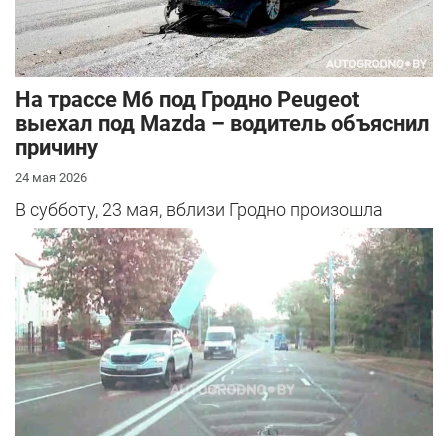
На трассе М6 под Гродно Peugeot
выехал под Mazda – водитель объяснил
причину
24 мая 2026
В субботу, 23 мая, вблизи Гродно произошла
серьезная авария – столкнулись Mazda и
Peugeot. Читатель АвтоГродно поделился...