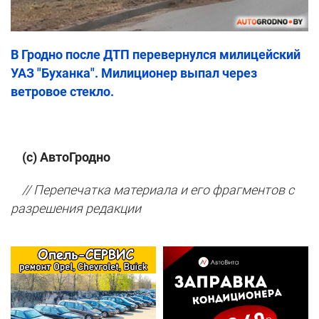
В Гродно после ДТП перевернулся милицейский
УАЗ "Буханка". Милиционер выпал через
ветровое стекло.
(с) АвтоГродно
// Перепечатка материала и его фрагментов с
разрешения редакции