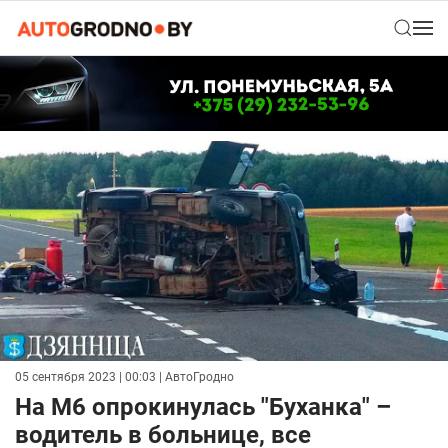
05 сентября 2023 | 00:03
| АвтоГродно
На М6 опрокинулась "Буханка" –
водитель в больнице, все