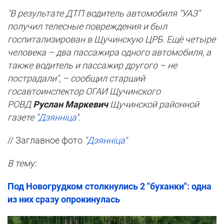
"В результате ДТП водитель автомобиля "УАЗ"
получил телесные повреждения и был
госпитализирован в Щучинскую ЦРБ. Ещё четыре
человека – два пассажира одного автомобиля, а
также водитель и пассажир другого – не
пострадали", – сообщил старший
госавтоинспектор ОГАИ Щучинского
РОВД
Руслан Маркевич
Щучинской районной
газете "
Дзянніца
".
// Заглавное фото
"
Дзянніца
"
В тему:
Под Новогрудком столкнулись 2 "буханки": одна
из них сразу опрокинулась