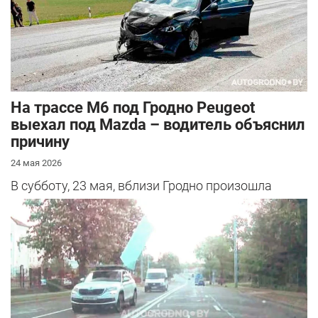
На трассе М6 под Гродно Peugeot
выехал под Mazda – водитель объяснил
причину
24 мая 2026
В субботу, 23 мая, вблизи Гродно произошла
серьезная авария – столкнулись Mazda и
Peugeot. Читатель АвтоГродно поделился...