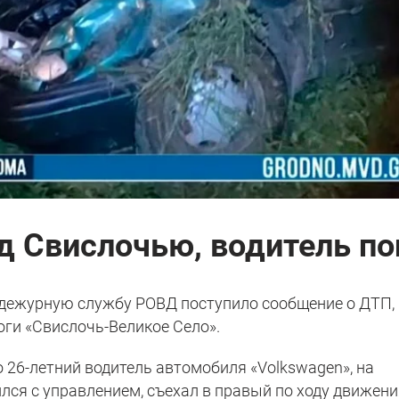
д Свислочью, водитель по
но-дежурную службу РОВД поступило сообщение о ДТП,
оги «Свислочь-Великое Село».
 26-летний водитель автомобиля «Volkswagen», на
лся с управлением, съехал в правый по ходу движен