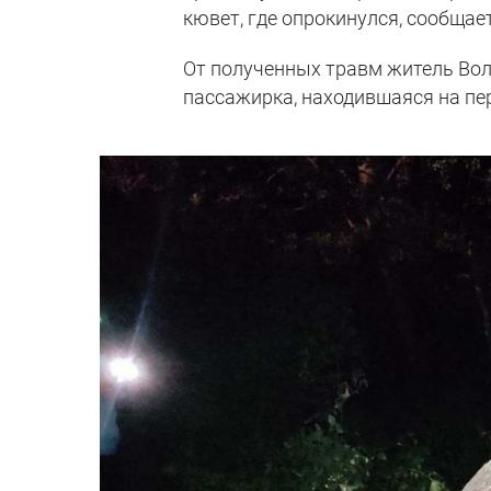
кювет, где опрокинулся, сообщает
От полученных травм житель Вол
пассажирка, находившаяся на пе