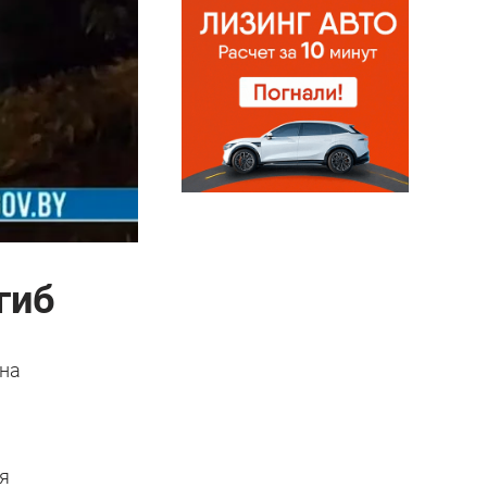
гиб
 на
ия