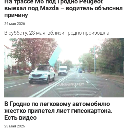
На трассе М6 под Гродно Peugeot
выехал под Mazda – водитель объяснил
причину
24 мая 2026
В субботу, 23 мая, вблизи Гродно произошла
серьезная авария – столкнулись Mazda и
Peugeot. Читатель АвтоГродно поделился...
В Гродно по легковому автомобилю
жестко прилетел лист гипсокартона.
Есть видео
23 мая 2026