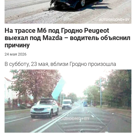
На трассе М6 под Гродно Peugeot
выехал под Mazda – водитель объяснил
причину
24 мая 2026
В субботу, 23 мая, вблизи Гродно произошла
серьезная авария – столкнулись Mazda и
Peugeot. Читатель АвтоГродно поделился...