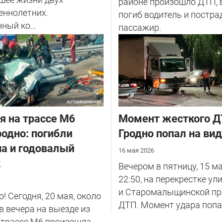
районе произошло ДТП, 
еннолетних.
погиб водитель и постра
ный ко...
пассажир.
я на трассе М6
Момент жесткого Д
родно: погибли
Гродно попал на ви
а и годовалый
16 мая 2026
к
Вечером в пятницу, 15 ма
22:50, на перекрестке ул
и Старомалыщинской п
! Сегодня, 20 мая, около
ДТП. Момент удара попал 
в вечера на выезде из
 трассе М6 произошла