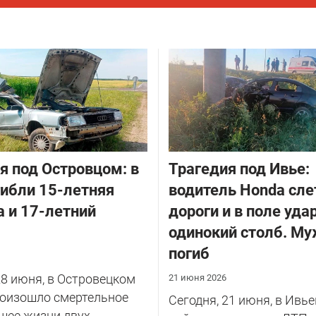
я под Островцом: в
Трагедия под Ивье:
ибли 15-летняя
водитель Honda сле
 и 17-летний
дороги и в поле уда
одинокий столб. М
погиб
28 июня, в Островецком
21 июня 2026
роизошло смертельное
Сегодня, 21 июня, в Ивь
шее жизни двух