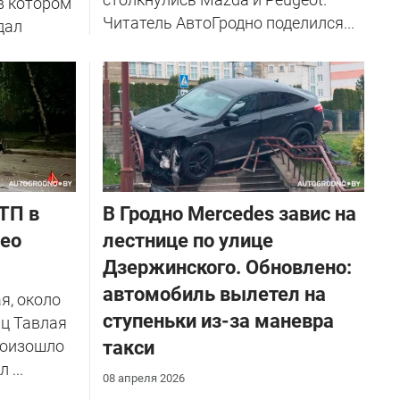
в котором
Читатель АвтоГродно поделился...
дал
ТП в
В Гродно Mercedes завис на
део
лестнице по улице
Дзержинского. Обновлено:
автомобиль вылетел на
я, около
ступеньки из-за маневра
иц Тавлая
роизошло
такси
...
08 апреля 2026