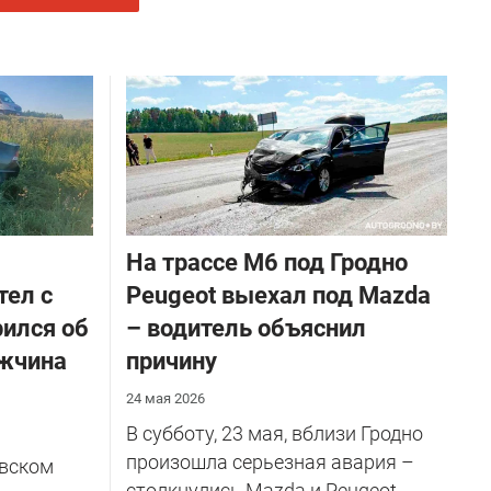
На трассе М6 под Гродно
тел с
Peugeot выехал под Mazda
рился об
– водитель объяснил
ужчина
причину
24 мая 2026
В субботу, 23 мая, вблизи Гродно
произошла серьезная авария –
евском
столкнулись Mazda и Peugeot.