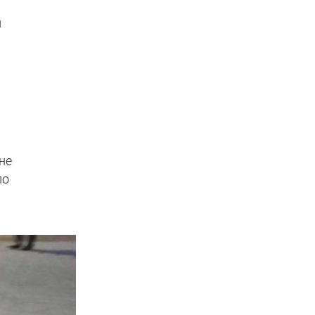
и
не
ло