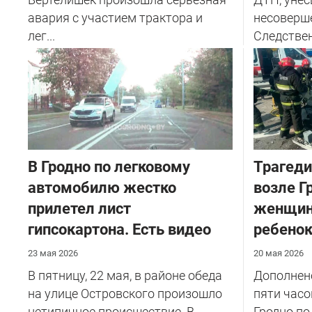
авария с участием трактора и
несоверш
лег...
Следствен
В Гродно по легковому
Трагеди
автомобилю жестко
возле Г
прилетел лист
женщин
гипсокартона. Есть видео
ребено
23 мая 2026
20 мая 2026
В пятницу, 22 мая, в районе обеда
Дополнено
на улице Островского произошло
пяти часо
нетипичное происшествие. В
Гродно по