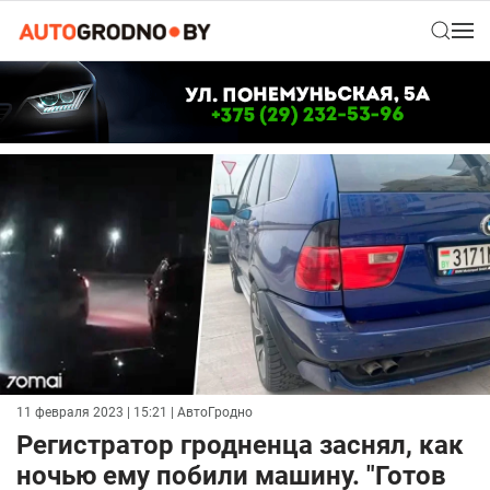
11 февраля 2023 | 15:21
| АвтоГродно
Регистратор гродненца заснял, как
ночью ему побили машину. "Готов