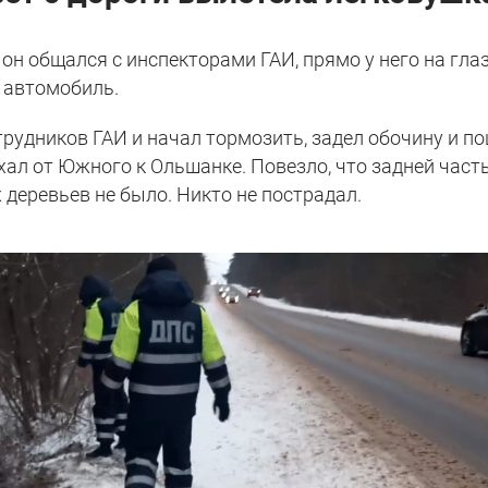
 он общался с инспекторами ГАИ, прямо у него на гла
й автомобиль.
отрудников ГАИ и начал тормозить, задел обочину и п
хал от Южного к Ольшанке. Повезло, что задней час
х деревьев не было. Никто не пострадал.