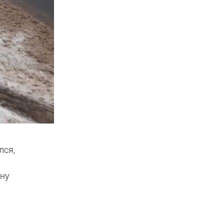
лся,
ину