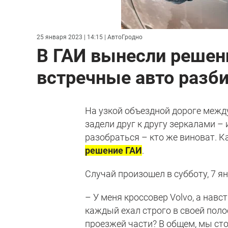
25 января 2023 | 14:15
| АвтоГродно
В ГАИ вынесли решени
встречные авто разби
На узкой объездной дороге меж
задели друг к другу зеркалами – 
разобраться – кто же виноват. К
решение ГАИ
.
Случай произошел в субботу, 7 я
– У меня кроссовер Volvo, а навс
каждый ехал строго в своей пол
проезжей части? В общем, мы сто