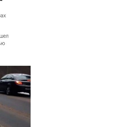
зах
ошел
тью