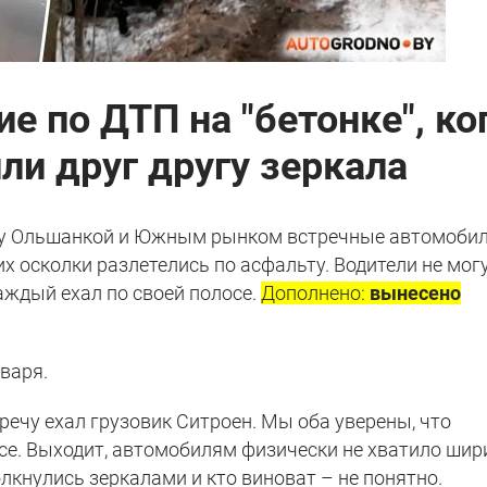
е по ДТП на "бетонке", ко
ли друг другу зеркала
ду Ольшанкой и Южным рынком встречные автомоби
их осколки разлетелись по асфальту. Водители не мог
аждый ехал по своей полосе.
Дополнено:
вынесено
нваря.
тречу ехал грузовик Ситроен. Мы оба уверены, что
осе. Выходит, автомобилям физически не хватило ши
лкнулись зеркалами и кто виноват – не понятно.