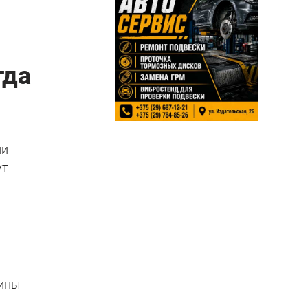
гда
ли
ут
рины