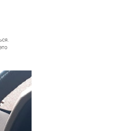
ься.
это