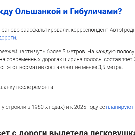
жду Ольшанкой и Гибуличами?
огу заново заасфальтировали, корреспондент АвтоГрод
дороги
.
оезжей части чуть более 5 метров. На каждую полосу
о на современных дорогах ширина полосы составляет 
г этот норматив составляет не менее 3,5 метра.
у строили в 1980-х годах) и к 2025 году ее
планируют
вет с дороги вылетела легковушк