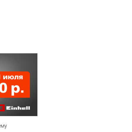
о
ему