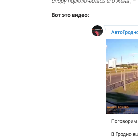
спору подключилась его жена"
, 
Вот это видео: