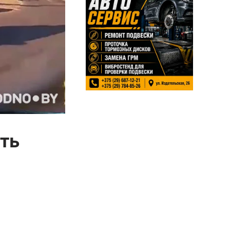
сть
е