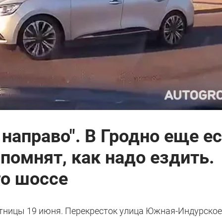
 направо". В Гродно еще е
 помнят, как надо ездить.
го шоссе
ятницы 19 июня. Перекресток улица Южная-Индурско