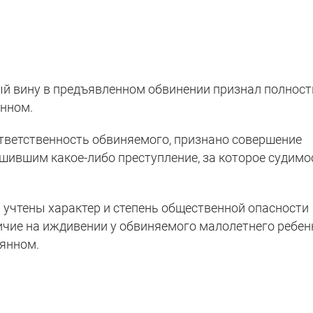
й вину в предъявленном обвинении признал полност
янном.
тветственность обвиняемого, признано совершение
ршившим какое-либо преступление, за которое судимо
 учтены характер и степень общественной опасности
ичие на иждивении у обвиняемого малолетнего ребен
еянном.