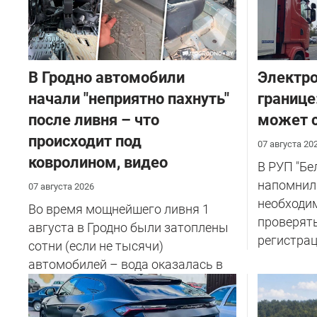
В Гродно автомобили
Электро
начали "неприятно пахнуть"
границе
после ливня – что
может с
происходит под
07 августа 20
ковролином, видео
В РУП "Б
напомнил
07 августа 2026
необходи
Во время мощнейшего ливня 1
проверят
августа в Гродно были затоплены
регистрац
сотни (если не тысячи)
автомобилей – вода оказалась в
салоне...