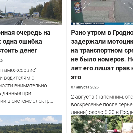
нная очередь на
Рано утром в Гродн
: одна ошибка
задержали мотоцик
тоить денег
на транспортном ср
не было номеров. Н
26
лет его лишат прав 
елтаможсервис"
это
и водителям о
мости внимательно
07 августа 2026
ь данные при
2 августа (напомним, эт
ии в системе электр...
воскресенье после серье
ливня) около 5:30 в Грод
улице Советских Погран
у...