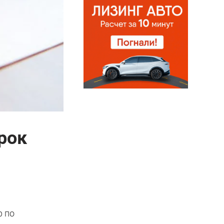
рок
р по