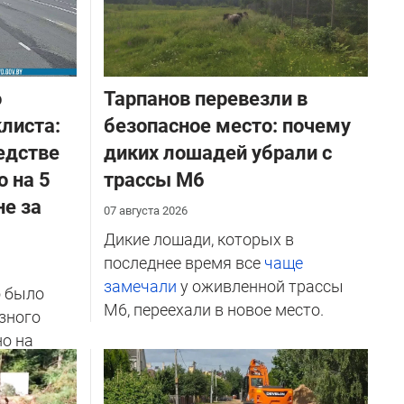
о
Тарпанов перевезли в
листа:
безопасное место: почему
едстве
диких лошадей убрали с
о на 5
трассы М6
не за
07 августа 2026
Дикие лошади, которых в
последнее время все
чаще
замечали
у оживленной трассы
о было
М6, переехали в новое место.
зного
но на
ичников