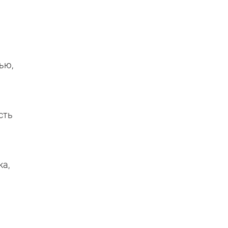
ью,
сть
ка,