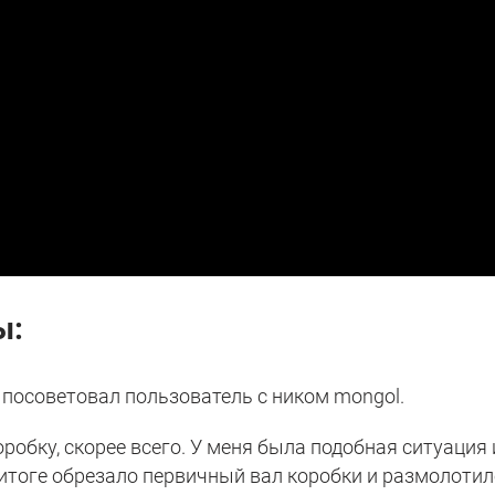
ы:
– посоветовал пользователь с ником mongol.
робку, скорее всего. У меня была подобная ситуация 
 итоге обрезало первичный вал коробки и размолотил