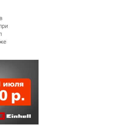
в
при
л
аже