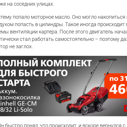
же на соседних улицах.
стему попало моторное масло. Оно могло накопиться 
здухом попасть в цилиндры. Такое иногда происходит 
емы вентиляции картера. После этого двигатель нача
ктически стал работать самостоятельно – поэтому д
ор не заглох.
н быстро понял, что происходит, и вскоре вернулся с