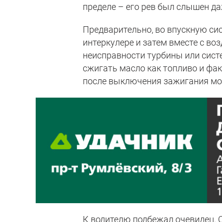
пределе – его рев был слышен да
Предварительно, во впускную си
интеркулере и затем вместе с во
неисправности турбины или сист
сжигать масло как топливо и фа
после выключения зажигания мот
К водителю подбежал очевидец. О