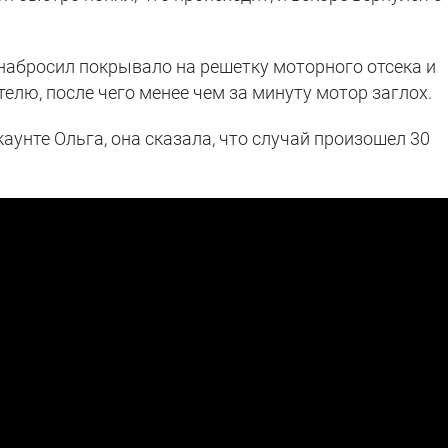
набросил покрывало на решетку моторного отсека и
телю, после чего менее чем за минуту мотор заглох.
аунте Ольга, она сказала, что случай произошел 30