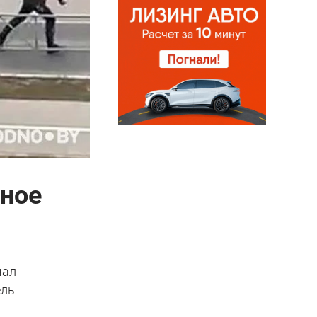
дное
чал
ель