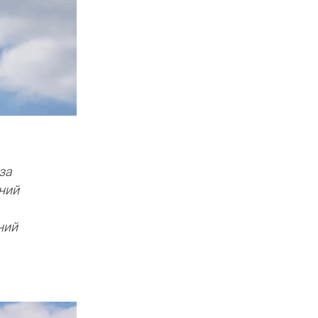
за
ний
ний