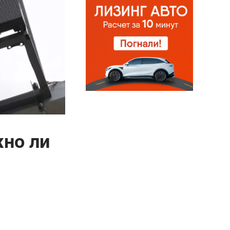
жно ли
т