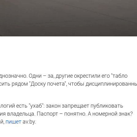
нозначно. Одни – за, другие окрестили его "табло
есить рядом "Доску почета", чтобы дисциплинированн
логий есть "ухаб": закон запрещает публиковать
я владельца. Паспорт – понятно. А номерной знак?
й,
пишет
av.by.