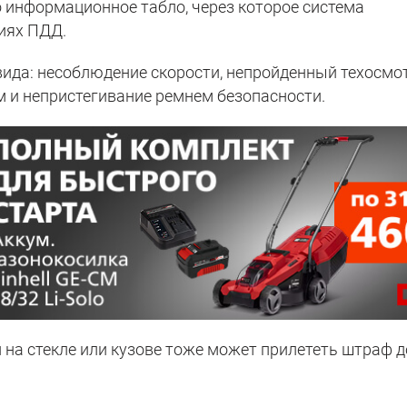
информационное табло, через которое система
иях ПДД.
ида: несоблюдение скорости, непройденный техосмот
м и непристегивание ремнем безопасности.
и на стекле или кузове тоже может прилететь штраф д