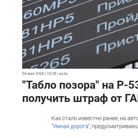
04 мая 2026 | 10:28
| av.by
"Табло позора" на Р-
получить штраф от ГА
Как стало известно ранее, на ав
"Умная дорога"
, предусматриваю