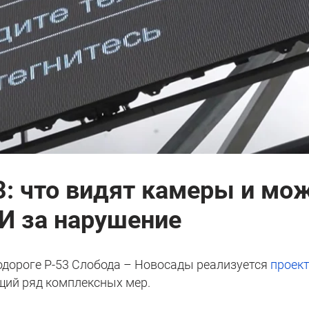
53: что видят камеры и мо
И за нарушение
тодороге Р-53 Слобода – Новосады реализуется
проек
щий ряд комплексных мер.