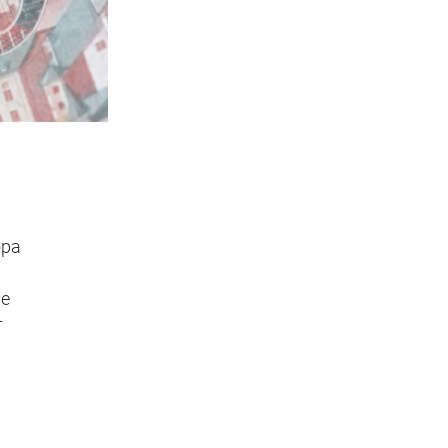
ора
ие
т