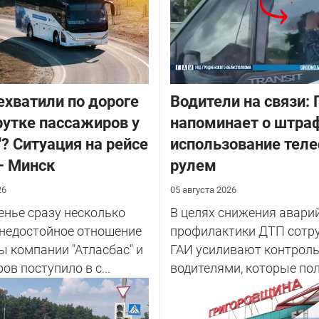
ехватили по дороге
Водители на связи: 
утке пассажиров у
напоминает о штраф
"? Ситуация на рейсе
использование теле
– Минск
рулем
26
05 августа 2026
енье сразу несколько
В целях снижения авари
 недостойное отношение
профилактики ДТП сотр
ы компании "Атласбас" и
ГАИ усиливают контроль
ов поступило в с...
водителями, которые по
теле...