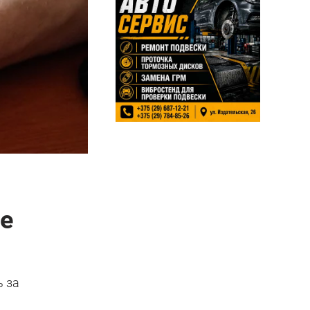
ше
ь за