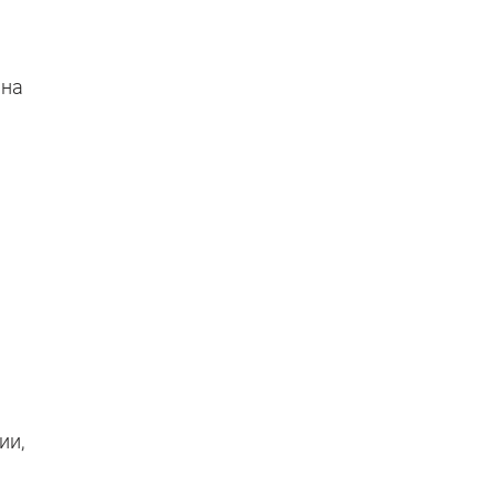
 на
ии,