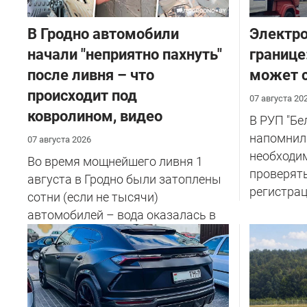
В Гродно автомобили
Электро
начали "неприятно пахнуть"
границе
после ливня – что
может с
происходит под
07 августа 20
ковролином, видео
В РУП "Б
напомнил
07 августа 2026
необходи
Во время мощнейшего ливня 1
проверят
августа в Гродно были затоплены
регистрац
сотни (если не тысячи)
автомобилей – вода оказалась в
салоне...