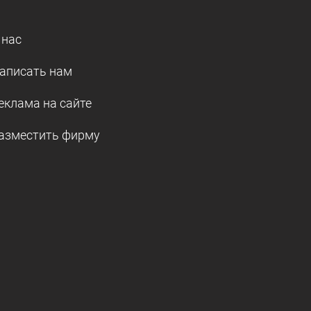
 нас
аписать нам
еклама на сайте
азместить фирму