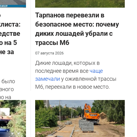
о
Тарпанов перевезли в
листа:
безопасное место: почему
едстве
диких лошадей убрали с
о на 5
трассы М6
не за
07 августа 2026
Дикие лошади, которых в
последнее время все
чаще
замечали
у оживленной трассы
о было
М6, переехали в новое место.
зного
но на
ичников