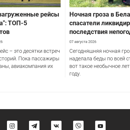
загруженные рейсы
Ночная гроза в Бела
а": ТОП-5
спасатели ликвиди
тов
последствия непог
26
07 августа 2026
йс – это десятки встреч
Сегодняшняя ночная гро
сторий. Пока пассажиры
наделала беды по всей с
аны, авиакомпания их
вот такое необычное лет
году.