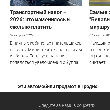
Транспортный налог –
Самые 
2026: что изменилось и
"Белави
сколько платить
маршру
07 августа 2026
07 августа 20
В личных кабинетах плательщиков
Каждый ре
на сайте Министерства по налогам
и новых и
и сборам Беларуси начали
строят пл
появляться уведомления об упла...
считает.
Эти автомобили продают в Гродно:
Следите за нами
в соцсетях