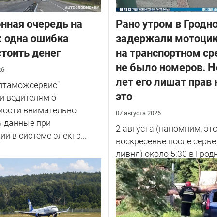
нная очередь на
Рано утром в Гродн
: одна ошибка
задержали мотоцик
тоить денег
на транспортном ср
не было номеров. Н
26
лет его лишат прав 
елтаможсервис"
это
и водителям о
мости внимательно
07 августа 2026
ь данные при
2 августа (напомним, эт
ии в системе электр...
воскресенье после серье
ливня) около 5:30 в Грод
улице Советских Погран
у...