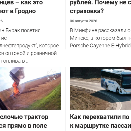
нцев – как это
рублей. Почему не 
ют в Гродно
страховка?
26
06 августа 2026
н Бурак посетил
В Минфине рассказали о
тие
Минске, в котором был 
лнефтепродукт", которое
Porsche Cayenne E-Hybrid
я оптовой и розничной
оплива в ...
слочью трактор
Как перехватили по
ся прямо в поле
к маршрутке пасса