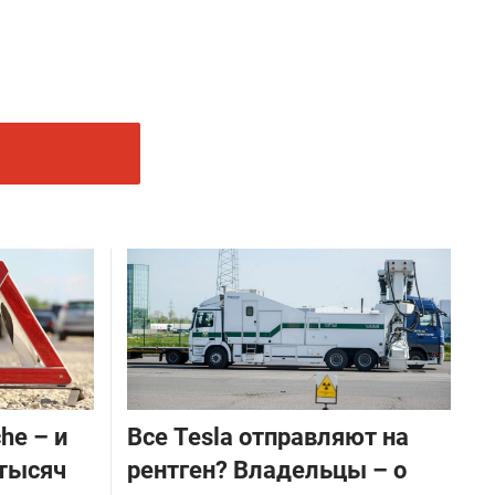
he – и
Все Tesla отправляют на
 тысяч
рентген? Владельцы – о