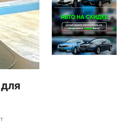
 для
ят