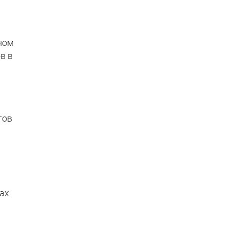
ном
в в
тов
ах