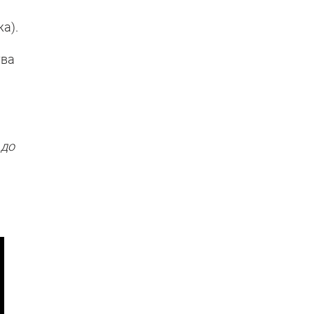
а).
тва
 до