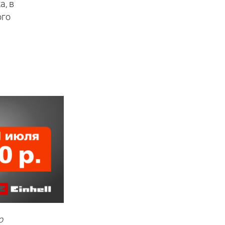
а, в
ого
о