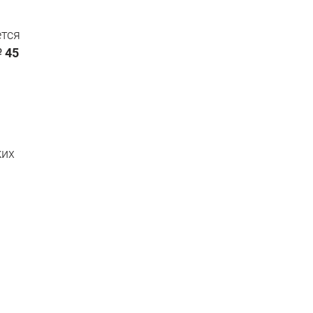
ется
 45
ких