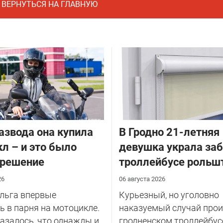
ВЕРНУТЬСЯ НА ГЛАВНУЮ
азвода она купила
В Гродно 21-летняя
л – и это было
девушка украла за
 решение
троллейбусе рольш
26
06 августа 2026
Ольга впервые
Курьезный, но уголовно
 в парня на мотоцикле.
наказуемый случай прои
казалось, что однажды и
гродненском троллейбус