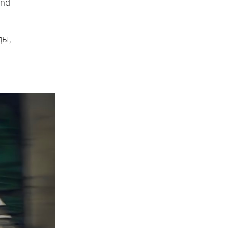
and
ды,