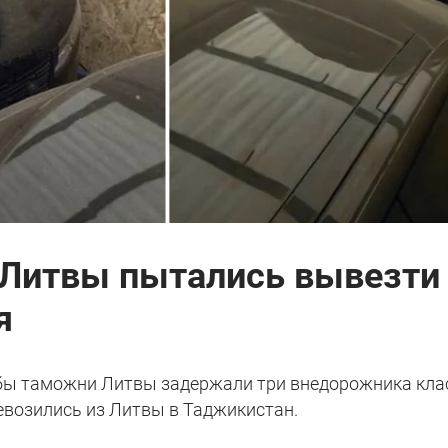
 Литвы пытались вывезти
я
ы таможни Литвы задержали три внедорожника кла
евозились из Литвы в Таджикистан.