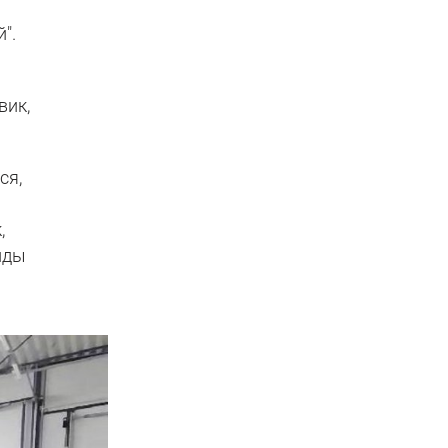
".
вик,
ся,
,
нды