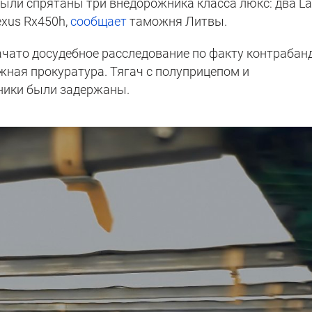
были спрятаны три внедорожника класса люкс: два L
exus Rx450h,
сообщает
таможня Литвы.
чато досудебное расследование по факту контрабан
жная прокуратура. Тягач с полуприцепом и
ники были задержаны.