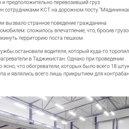
ы и предположительно перевозивший груз
ен сотрудниками КСТ на дорожном посту "Мядининкай
ии вызвало странное поведение гражданина
мобилем: сложилось впечатление, что, бросив грузо
окинуть территорию поста пешком.
ужбы остановили водителя, который куда-то торопил
нагреватели в Таджикистан. Однако при проведении
 ясно, что обогреватели, которых было всего 18 штук
па и являлись всего лишь прикрытием для контраба