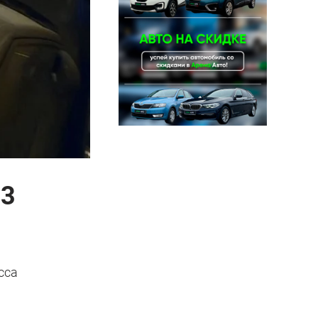
 3
сса