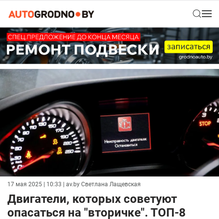
17 мая 2025 | 10:33
| av.by Светлана Лащевская
Двигатели, которых советуют
опасаться на "вторичке". ТОП-8