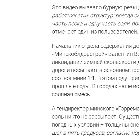
Это видео вызвало бурную реакц
работник этих структур: всегда с
часть песка и одну часть соли, по
отмечает один из пользователей.
Начальник отдела содержания д
«Минскоблдорстрой» Валентин В
ликвидации зимней скользкости д
дороги посыпают в основном про
соотношении 1:1. В этом году пр
прошлые годы. В городах чаще ис
соляная смесь.
А гендиректор минского «Горре
соль никто не рассыпает. Сущес
погодных условий – толщины сне
шаг в пять градусов, согласно н