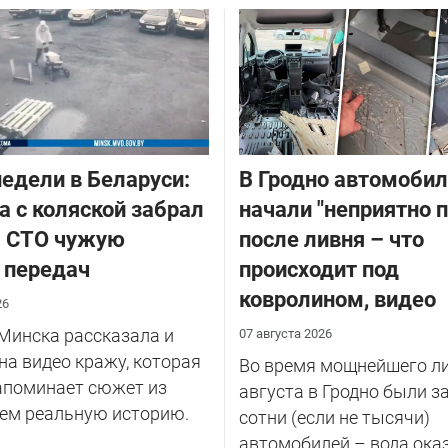
едели в Беларуси:
В Гродно автомоби
 с коляской забрал
начали "неприятно п
а СТО чужую
после ливня – что
 передач
происходит под
ковролином, видео
26
Минска рассказала и
07 августа 2026
на видео кражу, которая
Во время мощнейшего ли
апоминает сюжет из
августа в Гродно были 
чем реальную историю.
сотни (если не тысячи)
автомобилей – вода ока