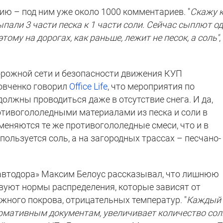
ию – под ним уже около 1000 комментариев. "
Скажу 
ыпали 3 части песка к 1 части соли. Сейчас сыплют о
этому на дорогах, как раньше, лежит не песок, а соль"
,
орожной сети и безопасности движения КУП
овченко говорил
Office Life
, что мероприятия по
олжны проводиться даже в отсутствие снега. И да,
тивогололедными материалами из песка и соли в
именяются те же противогололедные смеси, что и в
пользуется соль, а на загородных трассах – песчано-
мавтодора» Максим Белоус рассказывал, что лишнюю
твуют нормы распределения, которые зависят от
жного покрова, отрицательных температур. "
Каждый
ормативным документам, увеличивает количество сол