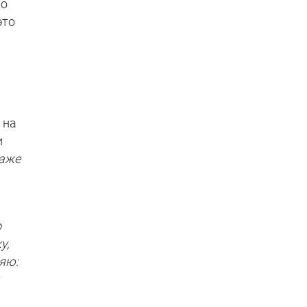
По
это
 на
и
даже
о
у,
ляю:
ы