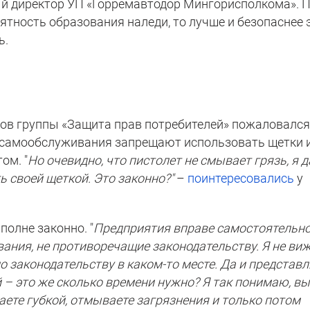
й директор УП «Горремавтодор Мингорисполкома». 
оятность образования наледи, то лучше и безопаснее 
ь.
иков группы «Защита прав потребителей» пожаловался
х самообслуживания запрещают использовать щетки 
ом. "
Но очевидно, что пистолет не смывает грязь, я 
ь своей щеткой. Это законно?"
–
поинтересовались
у
полне законно. "
Предприятия вправе самостоятельн
ния, не противоречащие законодательству. Я не виж
 законодательству в каком-то месте. Да и представ
 – это же сколько времени нужно? Я так понимаю, в
аете губкой, отмываете загрязнения и только потом