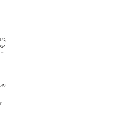
аю,
ки
, –
дью
т