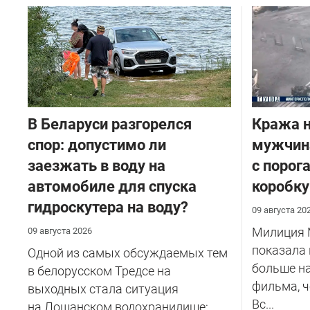
В Беларуси разгорелся
Кража н
спор: допустимо ли
мужчина
заезжать в воду на
с порог
автомобиле для спуска
коробку
гидроскутера на воду?
09 августа 20
Милиция 
09 августа 2026
показала 
Одной из самых обсуждаемых тем
больше н
в белорусском Тредсе на
фильма, 
выходных стала ситуация
Вс...
на Лошанском водохранилище: