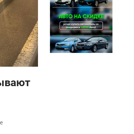
тывают
се