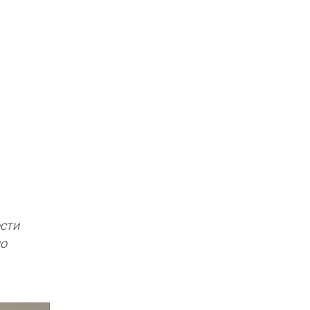
сти
но