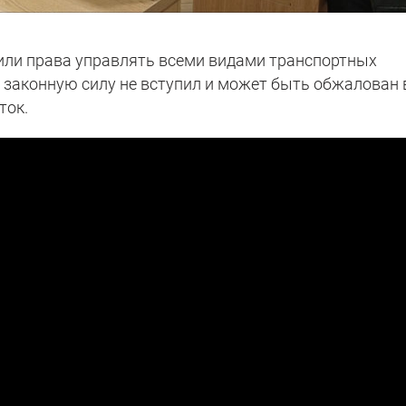
или права управлять всеми видами транспортных
 в законную силу не вступил и может быть обжалован 
ток.