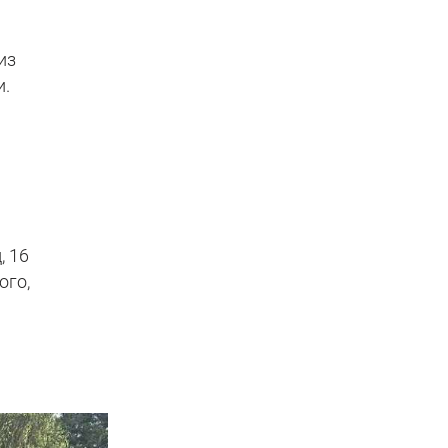
из
и.
, 16
ого,