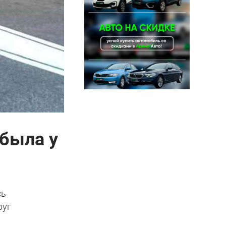
 была у
сь
руг