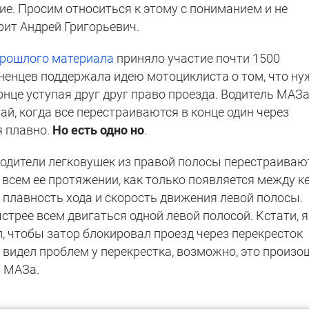
ие. Просим относиться к этому с пониманием и не
рит Андрей Григорьевич.
рошлого материала
приняло участие почти 1500
дненцев поддержала идею мотоциклиста о том, что ну
конце уступая друг друг право проезда. Водитель МАЗ
ай, когда все перестраиваются в конце один через
я плавно.
Но есть одно но
.
 водители легковушек из правой полосы перестраиваю
а всем ее протяжении, как только появляется между к
т плавность хода и скорость движения левой полосы.
стрее всем двигаться одной левой полосой. Кстати, я
ел, чтобы затор блокировал проезд через перекресток
е видел проблем у перекрестка, возможно, это произо
ь МАЗа.