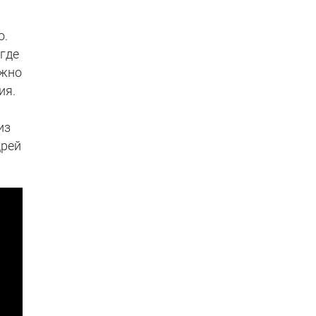
о.
 где
ожно
ия.
из
дрей