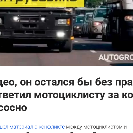
ео, он остался бы без пра
тветил мотоциклисту за к
ососно
ел материал о конфликте
между мотоциклистом и