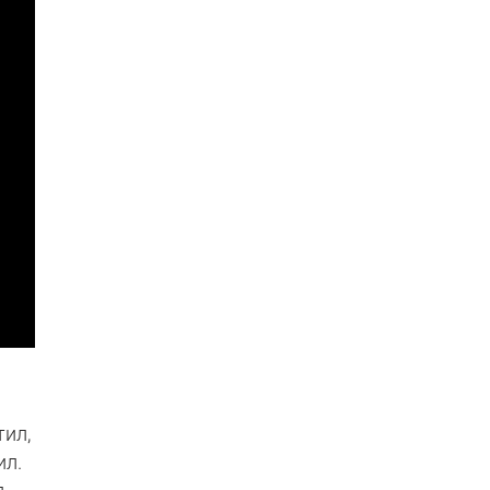
тил,
ил.