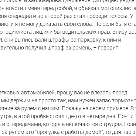
ди полосы и заблокировал движение. Ситуацию увиде
он впустил меня перед собой, я объехал мотоциклиста
ня опередил и во второй раз стал посреди полосы. У
ию, и я не могу доказать свои слова. Но если бы я ст
отоциклиста лишили бы водительских прав. Внизу во
И, они выписывали штрафы за парковку, к ним и
твительно получил штраф за ремень, – говорит
егковых автомобилей, прошу вас не влезать перед
 мы держим не просто так, нам нужен запас тормозн
ояние за рулем с нашим. Покажу на своем примере. В 
утра, в этой пробке стоял где-то в четыре дня. Почти 
а и с передачами, которые включаются с трудом. Есл
за рулем это "прогулка с работы домой", то для нас э