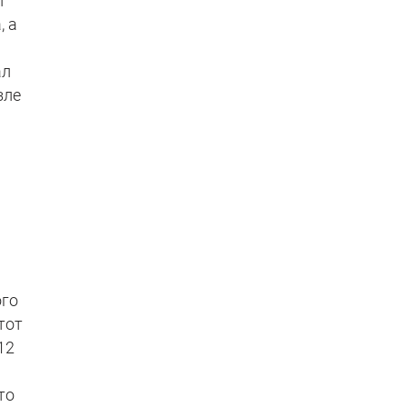
л
, а
ал
зле
ого
тот
12
и
то