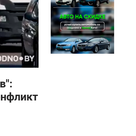
в":
онфликт