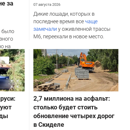
не за
07 августа 2026
Дикие лошади, которых в
последнее время все
чаще
замечали
у оживленной трассы
о было
М6, переехали в новое место.
зного
но на
ичников
руси:
2,7 миллиона на асфальт:
руют
столько будет стоить
оды
обновление четырех дорог
в Скиделе