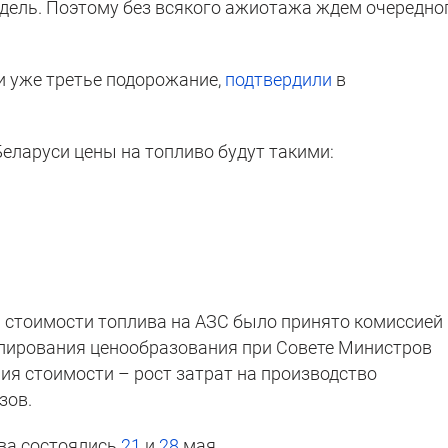
едель. Поэтому без всякого ажиотажа ждем очередно
и уже третье подорожание,
подтвердили
в
Беларуси цены на топливо будут такими:
стоимости топлива на АЗС было принято комиссией
улирования ценообразования при Совете Министров
ия стоимости – рост затрат на производство
зов.
ва состоялись
21
и
28
мая.