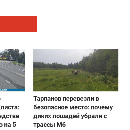
о
Тарпанов перевезли в
листа:
безопасное место: почему
едстве
диких лошадей убрали с
о на 5
трассы М6