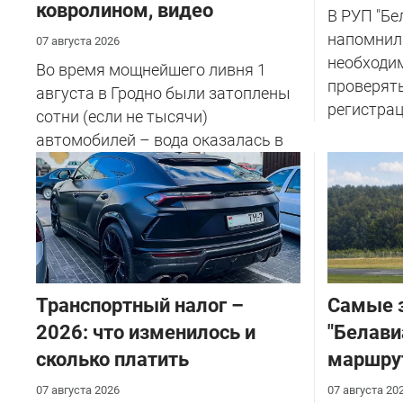
ковролином, видео
В РУП "Б
напомнил
07 августа 2026
необходи
Во время мощнейшего ливня 1
проверят
августа в Гродно были затоплены
регистрац
сотни (если не тысячи)
автомобилей – вода оказалась в
салоне...
Транспортный налог –
Самые 
2026: что изменилось и
"Белави
сколько платить
маршру
07 августа 2026
07 августа 20