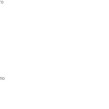
го
 по