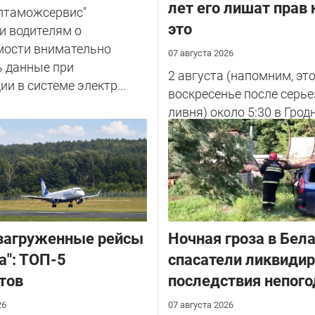
лет его лишат прав 
елтаможсервис"
это
и водителям о
мости внимательно
07 августа 2026
ь данные при
2 августа (напомним, эт
ии в системе электр...
воскресенье после серье
ливня) около 5:30 в Грод
улице Советских Погран
у...
загруженные рейсы
Ночная гроза в Бела
а": ТОП-5
спасатели ликвиди
тов
последствия непог
26
07 августа 2026