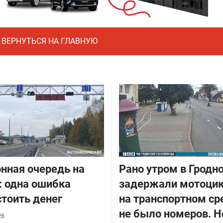
ВЕРНУТЬСЯ НА ГЛАВНУЮ
нная очередь на
Рано утром в Гродн
: одна ошибка
задержали мотоцик
тоить денег
на транспортном ср
не было номеров. Н
26