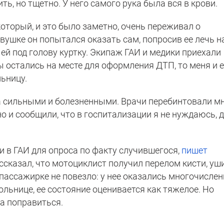
ть, но тщетно. У него самого рука была вся в крови.
который, и это было заметно, очень переживал о
ушке он попытался оказать сам, попросив ее лечь н
 ей под голову куртку. Экипаж ГАИ и медики приехали
ры остались на месте для оформления ДТП, то меня и 
ьницу.
а сильными и болезненными. Врачи перебинтовали м
о и сообщили, что в госпитализации я не нуждаюсь, д
и в ГАИ для опроса по факту случившегося,
пишет
ссказал, что мотоциклист получил перелом кисти, у
о пассажирке не повезло: у нее оказались многочисле
ольнице, ее состояние оценивается как тяжелое. Но
а поправиться.