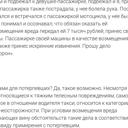
 и подбежал к девушке-пассажирке, подбежал и я, пр
пассажирка также пострадала, у нее болела рука. По
лся и встречался с пассажиркой мотоцикла, у нее б
 понимал и осознавал, что обязан оказать ей
мещения вреда передал ей 7 тысяч рублей, принес с
ы. Пассажирке своей машины в качестве возмещени
акже принес искренние извинения. Прошу дело
орон».
ами для потерпевших? Да, такое возможно. Несмотря
относящиеся к тяжким телесным повреждениям, сам
ное в отношении водителя такси, относится к категори
 неосторожности. При условии возмещения вреда
чающих вину обстоятельств такие дела в соответств
 ввиду примирения с потерпевшим.