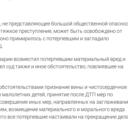
, не представляющее большой общественной опасно
тяжкое преступление, может быть освобождено от
и оно примирилось с потерпевшим и загладило
д.
 аварии возместил потерпевшим материальный вред и
чел суд также и иное обстоятельство, повлиявшее на
обстоятельствами признание вины и чистосердечное
 малолетних детей, принятие после ДТП мер по
совершение иных мер, направленных на заглаживани
ием, возмещение материального и морального вреда
 что все потерпевшие настаивали на прекращении дела