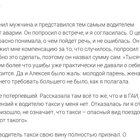
е
онил мужчина и представился тем самым водителем
 аварии. Он попросил о встрече, и я согласилась. О ц
красно понимала, о чем пойдет речь, и не ошиблась. Он
ил мне компенсацию за то, что случилось, попросил
но это сделать, поэтому он назвал сумму сам: «Тыся
тем более что ушибы уже практически не давали о себ
орится. Да и Алексея было жаль: молодой парень, жена
его требовать большего не было, как я полагала.
 потерпевшей. Рассказала там всё то же, что и в ГАИ,
нзий к водителю такси у меня нет. Отказалась ли я о
роизошло, не означает, что такси – опасный вид поездо
от такого».
 водитель такси свою вину полностью признал. О