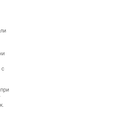
ели
чи
е
 с
 при
т
к.