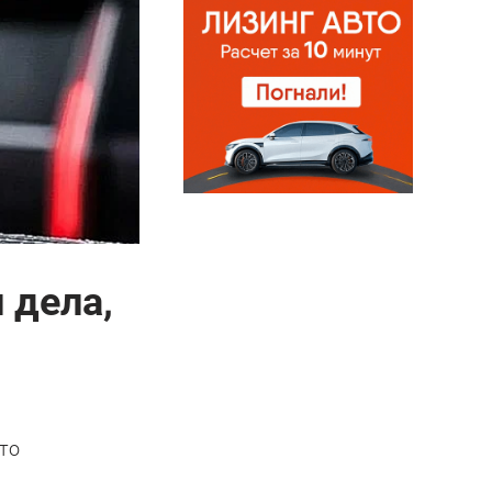
 дела,
то