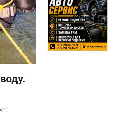
воду.
рега