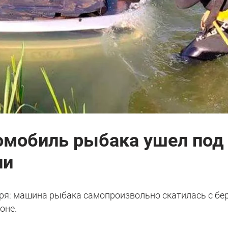
омобиль рыбака ушел под 
ли
бря: машина рыбака самопроизвольно скатилась с бе
оне.