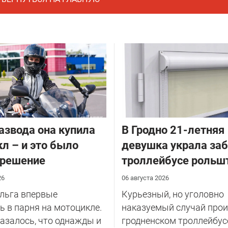
азвода она купила
В Гродно 21-летняя
л – и это было
девушка украла за
 решение
троллейбусе рольш
26
06 августа 2026
Ольга впервые
Курьезный, но уголовно
 в парня на мотоцикле.
наказуемый случай прои
казалось, что однажды и
гродненском троллейбус