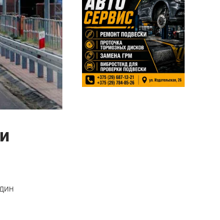
и
Один