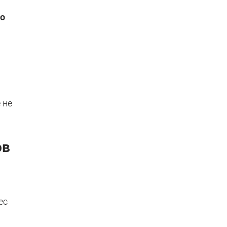
го
 не
ов
ес