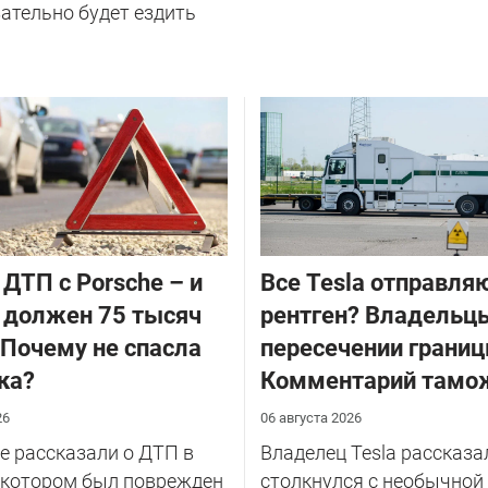
ательно будет ездить
 ДТП с Porsche – и
Все Tesla отправля
 должен 75 тысяч
рентген? Владельцы
 Почему не спасла
пересечении границ
ка?
Комментарий тамо
26
06 августа 2026
 рассказали о ДТП в
Владелец Tesla рассказал
 котором был поврежден
столкнулся с необычной