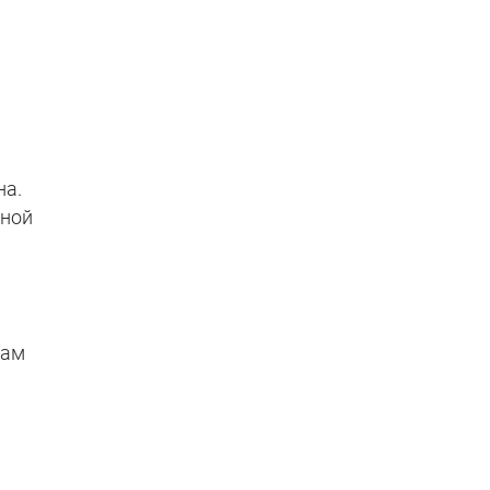
на.
мной
там
,