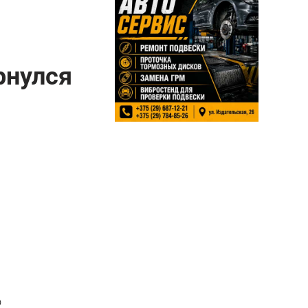
рнулся
о