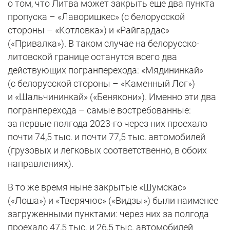
о том, что Литва может закрыть еще два пункта
пропуска – «Лаворишкес» (с белорусской
стороны – «Котловка») и «Райгардас»
(«Привалка»). В таком случае на белорусско-
литовской границе останутся всего два
действующих погранперехода: «Мядининкай»
(с белорусской стороны – «Каменный Лог»)
и «Шальчининкай» («Бенякони»). Именно эти два
погранперехода – самые востребованные:
за первые полгода 2023-го через них проехало
почти 74,5 тыс. и почти 77,5 тыс. автомобилей
(грузовых и легковых соответственно, в обоих
направлениях).
В то же время ныне закрытые «Шумскас»
(«Лоша») и «Тверячюс» («Видзы») были наименее
загруженными пунктами: через них за полгода
проехало 47,5 тыс. и 26,5 тыс. автомобилей