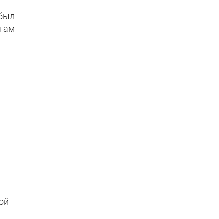
 был
 там
вой