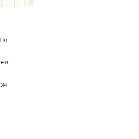
м
 Но
е и
мом