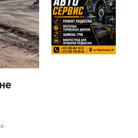
не
ы
го