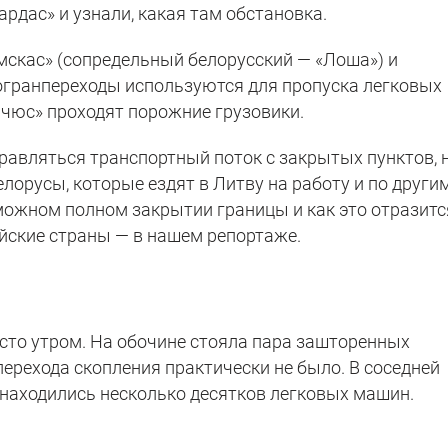
рдас» и узнали, какая там обстановка.
скас» (сопредельный белорусский — «Лоша») и
огранпереходы используются для пропуска легковых
ячюс» проходят порожние грузовики.
равляться транспортный поток с закрытых пунктов, 
лорусы, которые ездят в Литву на работу и по други
можном полном закрытии границы и как это отразитс
ейские страны — в нашем репортаже.
сто утром. На обочине стояла пара зашторенных
перехода скопления практически не было. В соседней
 находились несколько десятков легковых машин.