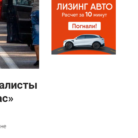
налисты
ас»
уне