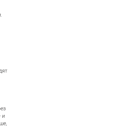
.
дят
рез
 и
ше,