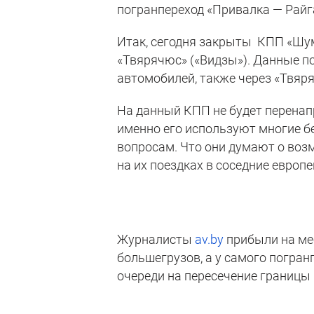
погранпереход «Привалка — Райга
Итак, сегодня закрыты КПП «Шум
«Твярячюс» («Видзы»). Данные п
автомобилей, также через «Твяр
На данный КПП не будет перенап
именно его используют многие бе
вопросам. Что они думают о воз
на их поездках в соседние европ
Журналисты
av.by
прибыли на ме
большегрузов, а у самого погран
очереди на пересечение границы