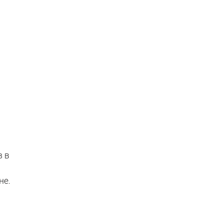
в в
не.