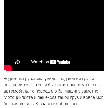
Водитель грузовика увидел падающий груз и
остановился. Но если бы такое полено упало на
автомобиль, то повредило бы машину заметно.
Мотоциклиста и пешехода такой груз и вовсе мог
бы покалечить. К счастью, обошлось.