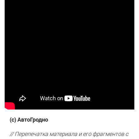
(с) АвтоГродно
// Перепечатка материала и его фрагментов с