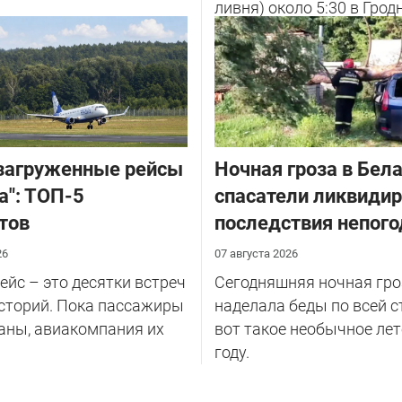
ливня) около 5:30 в Грод
улице Советских Погран
у...
загруженные рейсы
Ночная гроза в Бела
а": ТОП-5
спасатели ликвиди
тов
последствия непог
26
07 августа 2026
йс – это десятки встреч
Сегодняшняя ночная гро
сторий. Пока пассажиры
наделала беды по всей с
аны, авиакомпания их
вот такое необычное лет
году.