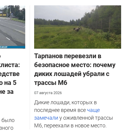
о
Тарпанов перевезли в
листа:
безопасное место: почему
едстве
диких лошадей убрали с
о на 5
трассы М6
не за
07 августа 2026
Дикие лошади, которых в
последнее время все
чаще
замечали
у оживленной трассы
о было
М6, переехали в новое место.
зного