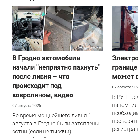
В Гродно автомобили
Электро
начали "неприятно пахнуть"
границе
после ливня – что
может с
происходит под
07 августа 20
ковролином, видео
В РУП "Б
напомнил
07 августа 2026
необходи
Во время мощнейшего ливня 1
проверят
августа в Гродно были затоплены
регистрац
сотни (если не тысячи)