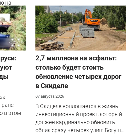
но на
ичников
руси:
2,7 миллиона на асфальт:
руют
столько будет стоить
оды
обновление четырех дорог
в Скиделе
за
07 августа 2026
тране –
В Скиделе воплощается в жизнь
о в этом
инвестиционный проект, который
должен кардинально обновить
облик сразу четырех улиц: Богуш...