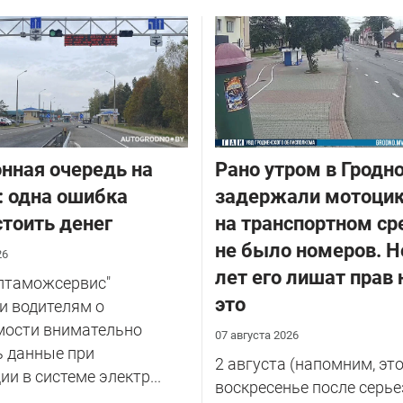
нная очередь на
Рано утром в Гродн
: одна ошибка
задержали мотоцик
тоить денег
на транспортном ср
не было номеров. Н
26
лет его лишат прав 
елтаможсервис"
это
и водителям о
мости внимательно
07 августа 2026
ь данные при
2 августа (напомним, эт
ии в системе электр...
воскресенье после серье