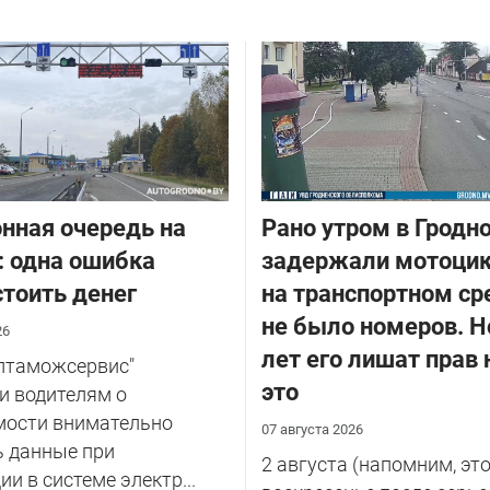
нная очередь на
Рано утром в Гродн
: одна ошибка
задержали мотоцик
тоить денег
на транспортном ср
не было номеров. Н
26
лет его лишат прав 
елтаможсервис"
это
и водителям о
мости внимательно
07 августа 2026
ь данные при
2 августа (напомним, эт
ии в системе электр...