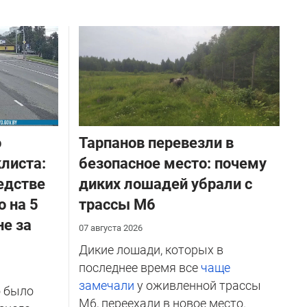
о
Тарпанов перевезли в
листа:
безопасное место: почему
едстве
диких лошадей убрали с
о на 5
трассы М6
не за
07 августа 2026
Дикие лошади, которых в
последнее время все
чаще
замечали
у оживленной трассы
о было
М6, переехали в новое место.