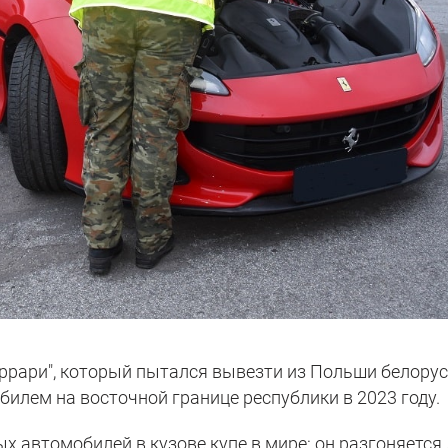
еррари", который пытался вывезти из Польши белорус
илем на восточной границе республики в 2023 году.
ых автомобилей в кузове купе в мире: он разгоняется