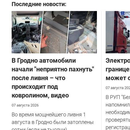
Последние новости:
В Гродно автомобили
Электро
начали "неприятно пахнуть"
границе
после ливня – что
может с
происходит под
07 августа 20
ковролином, видео
В РУП "Б
напомнил
07 августа 2026
необходи
Во время мощнейшего ливня 1
проверят
августа в Гродно были затоплены
регистрац
сотни (если не тысячи)