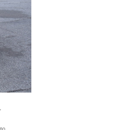
,
 до