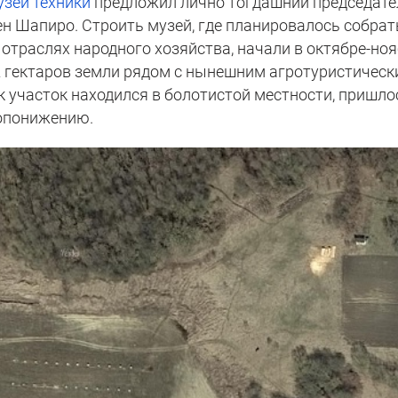
узей техники
предложил лично тогдашний председате
н Шапиро. Строить музей, где планировалось собрат
отраслях народного хозяйства, начали в октябре-но
22 гектаров земли рядом с нынешним агротуристичес
к участок находился в болотистой местности, пришло
допонижению.