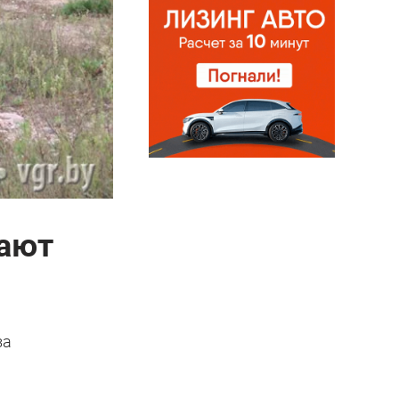
дают
за