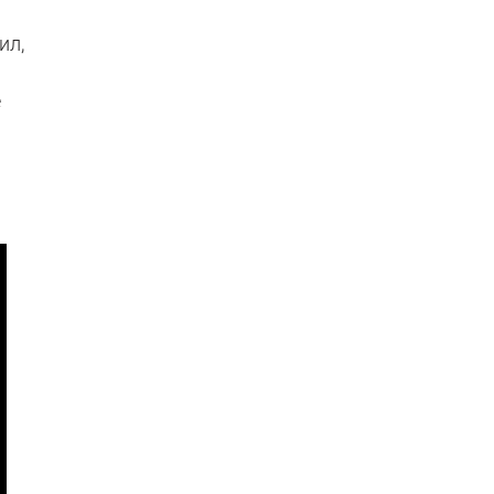
ил,
е