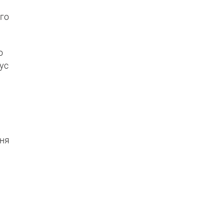
го
о
ус
дня