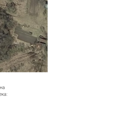
она
ека: