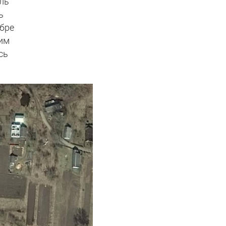
ль
ь
ябре
ким
сь