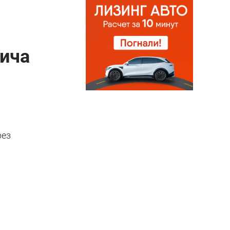
вича
рез