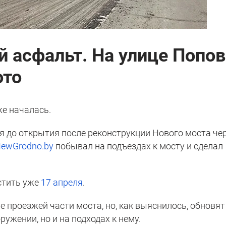
 асфальт. На улице Попо
ото
же началась.
я до открытия после реконструкции Нового моста че
ewGrodno.by
побывал на подъездах к мосту и сделал
стить уже
17 апреля
.
 проезжей части моста, но, как выяснилось, обновят
ужении, но и на подходах к нему.