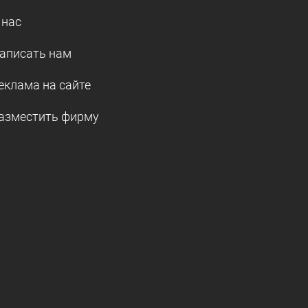
 нас
аписать нам
еклама на сайте
азместить фирму