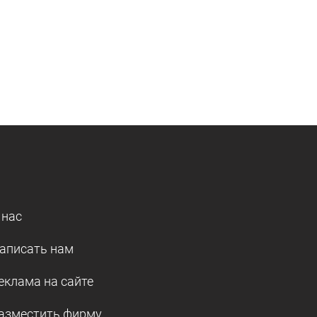
 нас
аписать нам
еклама на сайте
азместить фирму